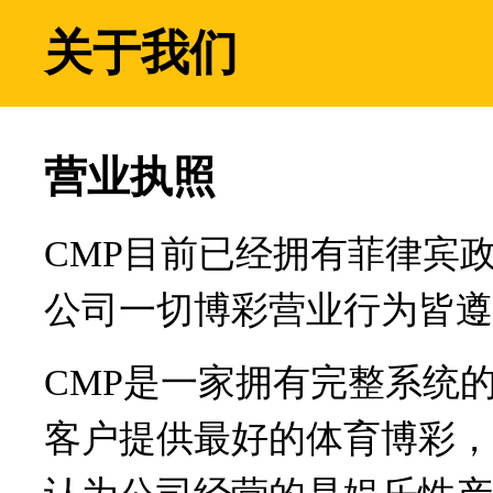
关于我们
营业执照
CMP目前已经拥有菲律宾
公司一切博彩营业行为皆遵
CMP是一家拥有完整系统
客户提供最好的体育博彩，