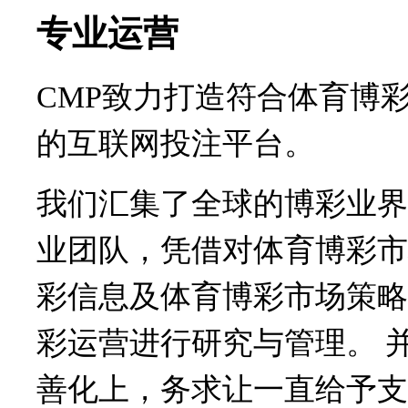
专业运营
CMP致力打造符合体育博
的互联网投注平台。
我们汇集了全球的博彩业界
业团队，凭借对体育博彩市
彩信息及体育博彩市场策略
彩运营进行研究与管理。 
善化上，务求让一直给予支