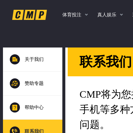
体育投注
真人娱乐
返水
返水
返水
返水
高达
高达
高达
高达
关于我们
时时彩、PK10、香港彩
老虎机，捕鱼，真人
扫码
下
1.0
1.0
1.10
1.20
各种玩法任你玩
多款经典游戏
%
%
赞助专题
帮助中心
%
%
联系我们